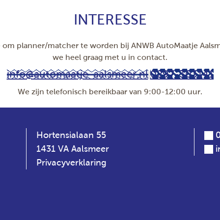
INTERESSE
se om planner/matcher te worden bij ANWB AutoMaatje Aal
we heel graag met u in contact.
info@automaatje-aalsmeer.nl
0297-303141
We zijn telefonisch bereikbaar van 9:00-12:00 uur.
Hortensialaan 55
0
1431 VA Aalsmeer
Privacyverklaring