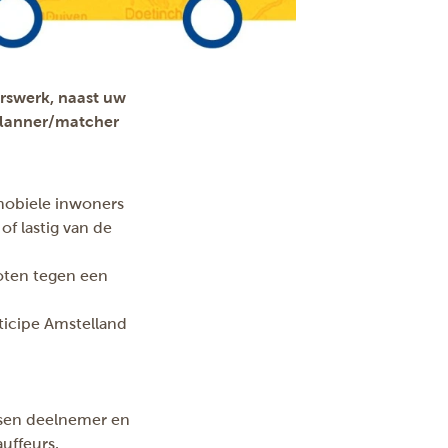
erswerk, naast uw
planner/matcher
mobiele inwoners
f lastig van de
noten tegen een
ticipe Amstelland
ssen deelnemer en
uffeurs.