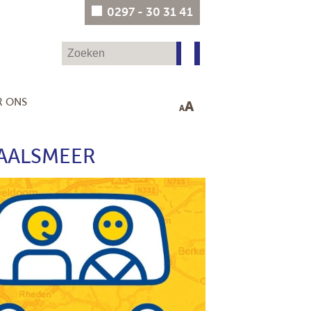
0297 - 30 31 41
R ONS
A
A
AALSMEER